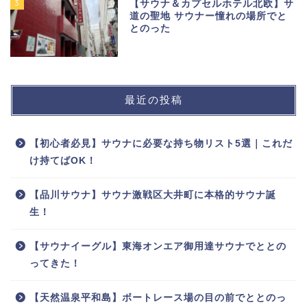
3
【サウナ＆カプセルホテル北欧】サ
道の聖地 サウナー憧れの場所でと
とのった
最近の投稿
【初心者必見】サウナに必要な持ち物リスト5選｜これだ
け持てばOK！
【品川サウナ】サウナ激戦区大井町に本格的サウナ誕
生！
【サウナイーグル】東海オンエア御用達サウナでととの
ってきた！
【天然温泉平和島】ボートレース場の目の前でととのっ