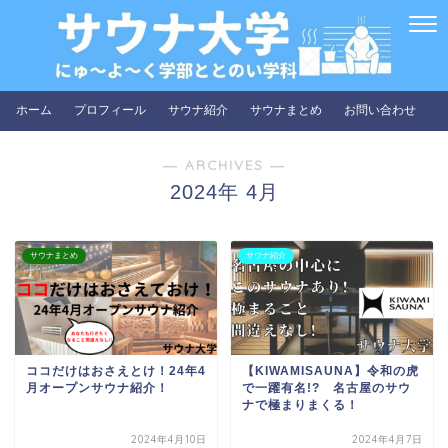
ホーム
プロフィール
サウナ紹介
サウナまとめ
お問い合わせ
― ARCHIVES ―
2024年 4月
サウナまとめ
サウナ紹介
ココだけはおさえとけ！24年4
【KIWAMISAUNA】令和の虎
月オープンサウナ紹介！
で一躍有名!? 名古屋のサウ
ナで極まりまくる！
2024年4月10日
2024年4月7日