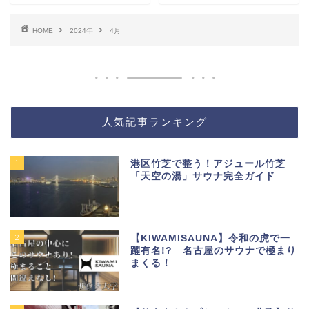
HOME
2024年
4月
人気記事ランキング
1
港区竹芝で整う！アジュール竹芝
「天空の湯」サウナ完全ガイド
2
【KIWAMISAUNA】令和の虎で一
躍有名!? 名古屋のサウナで極まり
まくる！