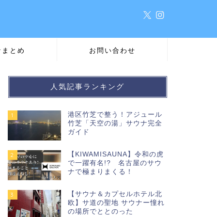
ナまとめ
お問い合わせ
人気記事ランキング
港区竹芝で整う！アジュール
1
竹芝「天空の湯」サウナ完全
ガイド
【KIWAMISAUNA】令和の虎
2
で一躍有名!? 名古屋のサウ
ナで極まりまくる！
【サウナ＆カプセルホテル北
3
欧】サ道の聖地 サウナー憧れ
の場所でととのった