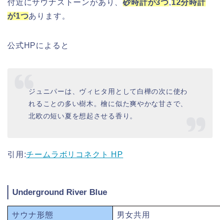
付近にサウナストーンがあり、
砂時計が
3つ
,
12分時計
が1つ
あります。
公式HPによると
ジュニパーは、ヴィヒタ用として白樺の次に使わ
れることの多い樹木。檜に似た爽やかな甘さで、
北欧の短い夏を想起させる香り。
引用:
チームラボリコネクト HP
Underground River Blue
サウナ形態
男女共用