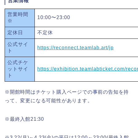
営業情報
営業時間
10:00〜23:00
※
定休日
不定休
公式サイ
https://reconnect.teamlab.art/jp
ト
公式チケ
ットサイ
https://exhibition.teamlabticket.com/reco
ト
※開館時間はチケット購入ページでの事前の告知を持
って、変更になる可能性があります。
※最終入館21:30
※3.22(月)～4.23(金)の平日は12:00～23:00(最終入館